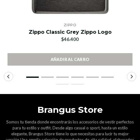
ZIPPO
Zippo Classic Grey Zippo Logo
$46.400
AÑADIR AL CARRO
Brangus Store
Somos tu tienda donde encontrarás los accesorios de vestir perfectos
para tu estilo y outfit. Desde algo casual o sport, hasta un estilo
elegante, Brangus Store tiene lo que necesitas para lucir tu mejor
versión.Una amplia selección de productos de alta calidad, elaborados