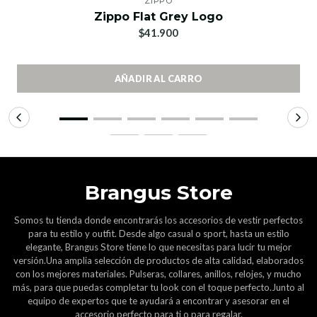
ZIPPO
Zippo Flat Grey Logo
$41.900
AÑADIR AL CARRO
Brangus Store
Somos tu tienda donde encontrarás los accesorios de vestir perfectos
para tu estilo y outfit. Desde algo casual o sport, hasta un estilo
elegante, Brangus Store tiene lo que necesitas para lucir tu mejor
versión.Una amplia selección de productos de alta calidad, elaborados
con los mejores materiales. Pulseras, collares, anillos, relojes, y mucho
más, para que puedas completar tu look con el toque perfecto.Junto al
equipo de expertos que te ayudará a encontrar y asesorar en el
accesorio perfecto para ti o para regalar.