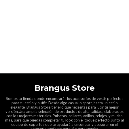
Brangus Store
Somos tu tienda donde encontrarás los accesorios de vestir perfectos
para tu estilo y outfit. Desde algo casual o sport, hasta un estilo
elegante, Brangus Store tiene lo que necesitas para lucir tu mejor
versión.Una amplia selección de productos de alta calidad, elaborados
con los mejores materiales. Pulseras, collares, anillos, relojes, y mucho
más, para que puedas completar tu look con el toque perfecto.Junto al
equipo de expertos que te ayudará a encontrar y asesorar en el
accesorio perfecto para ti o para regalar.