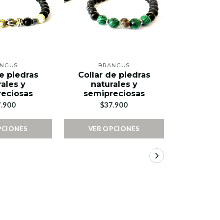
NGUS
BRANGUS
BR
e piedras
Collar de piedras
Collar 
ales y
naturales y
natu
eciosas
semipreciosas
semip
.900
$37.900
$3
PCIONES
VER OPCIONES
VER 