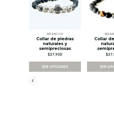
BRANGUS
BRA
Collar de piedras
Collar d
naturales y
natur
semipreciosas
semipr
$37.900
$37.
VER OPCIONES
VER OP