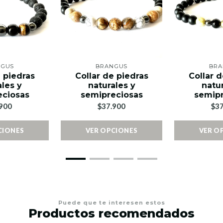
NGUS
BRANGUS
BRA
e piedras
Collar de piedras
Collar d
ales y
naturales y
natur
eciosas
semipreciosas
semipr
900
$37.900
$37
CIONES
VER OPCIONES
VER O
Puede que te interesen estos
Productos recomendados