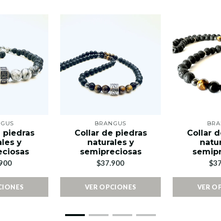
NGUS
BRANGUS
BRA
e piedras
Collar de piedras
Collar d
ales y
naturales y
natur
eciosas
semipreciosas
semipr
900
$37.900
$37
CIONES
VER OPCIONES
VER O