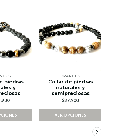
NGUS
BRANGUS
BR
e piedras
Collar de piedras
Collar 
ales y
naturales y
natu
eciosas
semipreciosas
semip
.900
$37.900
$3
PCIONES
VER OPCIONES
VER 