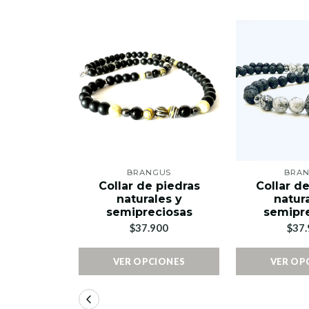
BRANGUS
BRA
Collar de piedras
Collar d
naturales y
natur
semipreciosas
semipr
$37.900
$37.
VER OPCIONES
VER OP