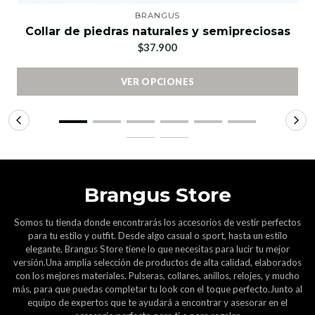
BRANGUS
Collar de piedras naturales y semipreciosas
$37.900
VER OPCIONES
Brangus Store
Somos tu tienda donde encontrarás los accesorios de vestir perfectos
para tu estilo y outfit. Desde algo casual o sport, hasta un estilo
elegante, Brangus Store tiene lo que necesitas para lucir tu mejor
versión.Una amplia selección de productos de alta calidad, elaborados
con los mejores materiales. Pulseras, collares, anillos, relojes, y mucho
más, para que puedas completar tu look con el toque perfecto.Junto al
equipo de expertos que te ayudará a encontrar y asesorar en el