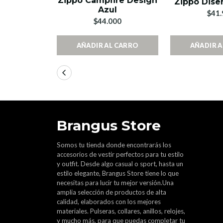
Zippo Campfire Design
Zippo Dise
Azul
$41.
$44.000
AÑADIR AL CARRO
AÑADIR 
Brangus Store
Somos tu tienda donde encontrarás los
accesorios de vestir perfectos para tu estilo
y outfit. Desde algo casual o sport, hasta un
estilo elegante, Brangus Store tiene lo que
necesitas para lucir tu mejor versión.Una
amplia selección de productos de alta
calidad, elaborados con los mejores
materiales. Pulseras, collares, anillos, relojes,
y mucho más, para que puedas completar tu