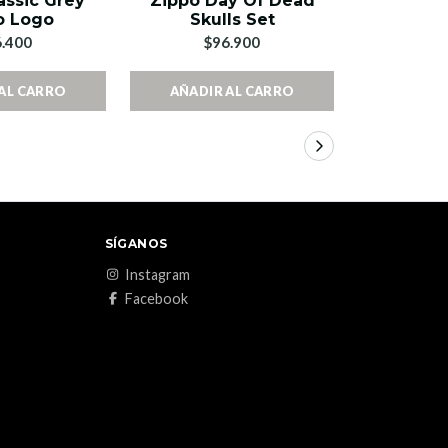
assic Grey
Zippo Day Of Dead
Zippo P
o Logo
Skulls Set
C
.400
$96.900
$4
AL CARRO
AÑADIR AL CARRO
AÑADIR
SÍGANOS
Instagram
Facebook