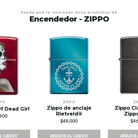
Puede que te interesen otros productos de
Encendedor - ZIPPO
PO
ZIPPO
ZI
Zippo de anclaje
Zippo Cl
f Dead Girl
Rietveld®
Zipp
900
$48.000
$46
AL CARRO
AÑADIR AL CARRO
AÑADIR 