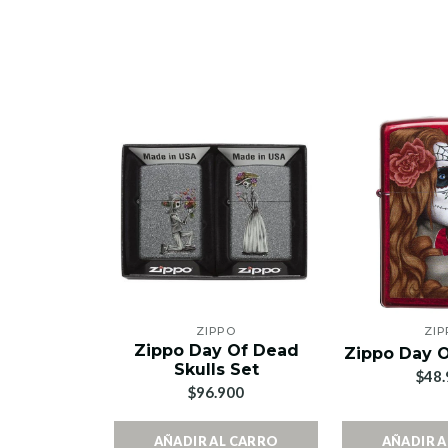
ZIPPO
ZIP
Zippo Day Of Dead
Zippo Day O
Skulls Set
$48.
$96.900
AÑADIR AL CARRO
AÑADIR 