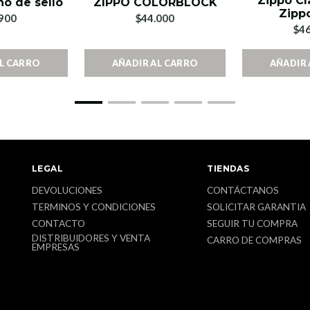
Zippo Cl
ño de sello
ZIPPO COLORBLOCK
Zipp
900
$44.000
$46
AL CARRO
AÑADIR AL CARRO
AÑADIR 
LEGAL
TIENDAS
DEVOLUCIONES
CONTÁCTANOS
TERMINOS Y CONDICIONES
SOLICITAR GARANTIA
CONTACTO
SEGUIR TU COMPRA
DISTRIBUIDORES Y VENTA
CARRO DE COMPRAS
EMPRESAS