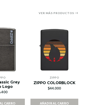
VER MÁS PRODUCTOS
PPO
ZIPPO
Z
assic Grey
ZIPPO COLORBLOCK
LINED F
o Logo
$44.000
$4
.400
AL CARRO
AÑADIR AL CARRO
AÑADIR