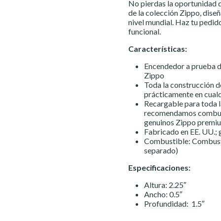
No pierdas la oportunidad 
de la colección Zippo, dise
nivel mundial. Haz tu pedid
funcional.
Características:
Encendedor a prueba de
Zippo
Toda la construcción d
prácticamente en cualq
Recargable para toda l
recomendamos combust
genuinos Zippo premi
Fabricado en EE. UU.; g
Combustible: Combusti
separado)
Especificaciones:
Altura: 2.25″
Ancho: 0.5″
Profundidad: 1.5″