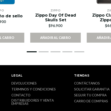
PO
ZIPPO
ZI
Zippo Day Of Dead
Zippo Cl
ño de sello
Skulls Set
Zipp
900
$96.900
$46
AL CARRO
AÑADIR AL CARRO
AÑADIR 
LEGAL
TIENDAS
DEVOLUCIONES
CONTÁCTANOS
TERMINOS Y CONDICIONES
SOLICITAR GARANTIA
CONTACTO
SEGUIR TU COMPRA
DISTRIBUIDORES Y VENTA
CARRO DE COMPRAS
EMPRESAS