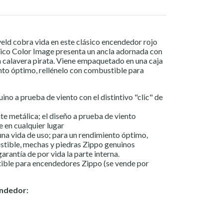
tveld cobra vida en este clásico encendedor rojo
tico Color Image presenta un ancla adornada con
a calavera pirata. Viene empaquetado en una caja
nto óptimo, rellénelo con combustible para
no a prueba de viento con el distintivo "clic" de
e metálica; el diseño a prueba de viento
 en cualquier lugar
na vida de uso; para un rendimiento óptimo,
ible, mechas y piedras Zippo genuinos
arantía de por vida la parte interna.
ble para encendedores Zippo (se vende por
endedor: