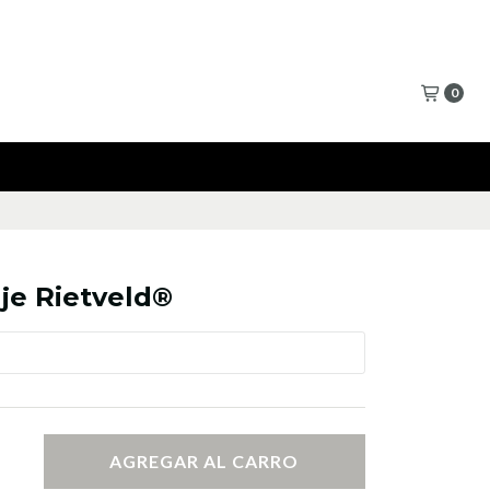
0
je Rietveld®
AGREGAR AL CARRO