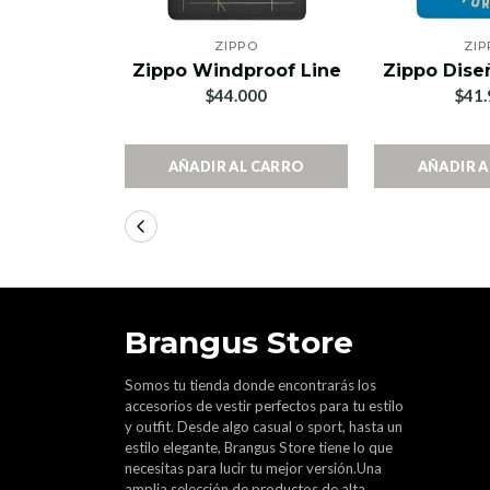
ZIPPO
ZIP
Zippo Windproof Line
Zippo Dise
$44.000
$41.
AÑADIR AL CARRO
AÑADIR 
Brangus Store
Somos tu tienda donde encontrarás los
accesorios de vestir perfectos para tu estilo
y outfit. Desde algo casual o sport, hasta un
estilo elegante, Brangus Store tiene lo que
necesitas para lucir tu mejor versión.Una
amplia selección de productos de alta