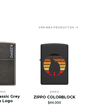
VER MÁS PRODUCTOS
PPO
ZIPPO
Z
assic Grey
ZIPPO COLORBLOCK
LINED F
o Logo
$44.000
$4