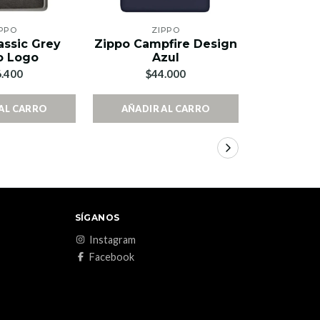
PPO
ZIPPO
Z
assic Grey
Zippo Campfire Design
Zippo clá
o Logo
Azul
mate con
.400
$44.000
$4
AL CARRO
AÑADIR AL CARRO
AÑADIR
SÍGANOS
Instagram
Facebook