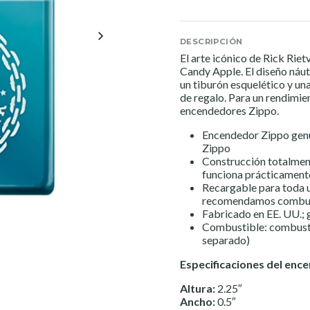
DESCRIPCIÓN
El arte icónico de Rick Rie
Candy Apple. El diseño náu
un tiburón esquelético y un
de regalo. Para un rendimie
encendedores Zippo.
Encendedor Zippo genui
Zippo
Construcción totalment
funciona prácticamente
Recargable para toda u
recomendamos combust
Fabricado en EE. UU.; g
Combustible: combusti
separado)
Especificaciones del enc
Altura:
2.25″
Ancho:
0.5″