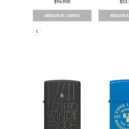
$96.900
$53.
AÑADIR AL CARRO
AÑADIR 