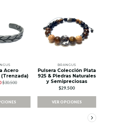
NGUS
BRANGUS
BR
a Acero
Pulsera Colección Plata
Pulsera Co
 (Trenzada)
925 & Piedras Naturales
925 & Pied
y Semipreciosas
y Semi
0
$30.500
$29.500
$2
PCIONES
VER OPCIONES
VER 