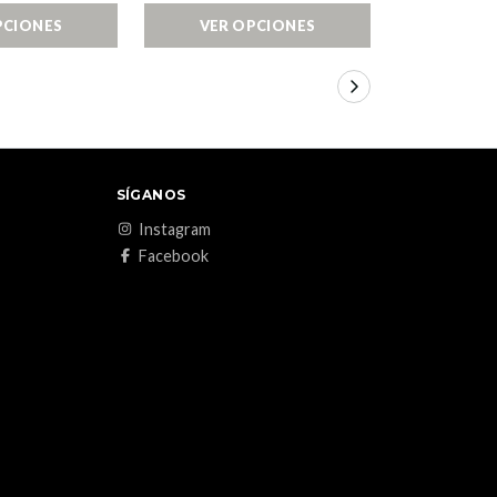
PCIONES
VER OPCIONES
VER 
SÍGANOS
Instagram
Facebook