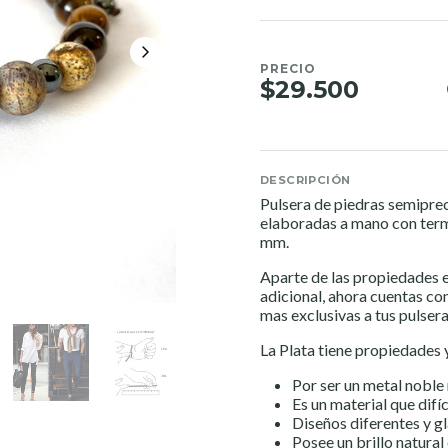
PRECIO
$29.500
DESCRIPCIÓN
Pulsera de piedras semiprec
elaboradas a mano con term
mm.
Aparte de las propiedades e
adicional, ahora cuentas co
mas exclusivas a tus pulsera
La Plata tiene propiedades 
Por ser un metal noble 
Es un material que difí
Diseños diferentes y g
Posee un brillo natural