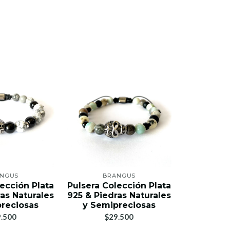
NGUS
BRANGUS
BR
ección Plata
Pulsera Colección Plata
Pulsera Co
as Naturales
925 & Piedras Naturales
925 & Pied
reciosas
y Semipreciosas
y Semi
.500
$29.500
$2