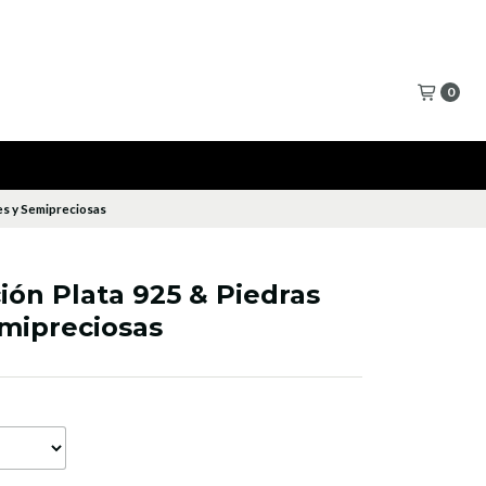
0
es y Semipreciosas
ión Plata 925 & Piedras
emipreciosas