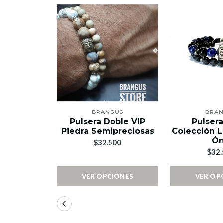
BRANGUS
BRA
Pulsera Doble VIP
Pulser
Piedra Semipreciosas
Colección L
Ón
$32.500
$32.
VER OPCIONES
VER OP