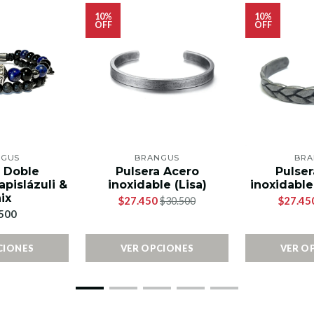
10%
10%
OFF
OFF
NGUS
BRANGUS
BRA
a Doble
Pulsera Acero
Pulser
apislázuli &
inoxidable (Lisa)
inoxidable
ix
$27.450
$27.45
$30.500
500
CIONES
VER OPCIONES
VER O