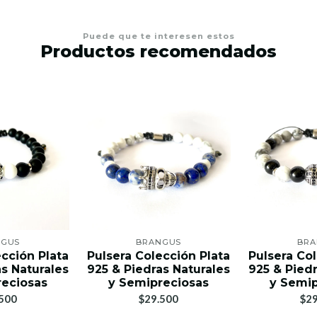
Puede que te interesen estos
Productos recomendados
NGUS
BRANGUS
BRA
ección Plata
Pulsera Colección Plata
Pulsera Col
as Naturales
925 & Piedras Naturales
925 & Piedr
reciosas
y Semipreciosas
y Semip
500
$29.500
$29