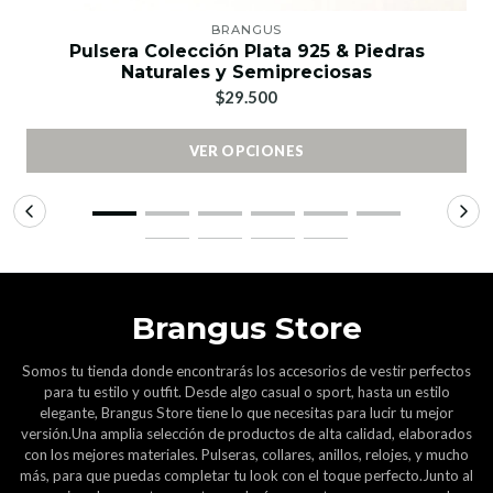
BRANGUS
Pulsera Colección Plata 925 & Piedras
Naturales y Semipreciosas
$29.500
VER OPCIONES
Brangus Store
Somos tu tienda donde encontrarás los accesorios de vestir perfectos
para tu estilo y outfit. Desde algo casual o sport, hasta un estilo
elegante, Brangus Store tiene lo que necesitas para lucir tu mejor
versión.Una amplia selección de productos de alta calidad, elaborados
con los mejores materiales. Pulseras, collares, anillos, relojes, y mucho
más, para que puedas completar tu look con el toque perfecto.Junto al