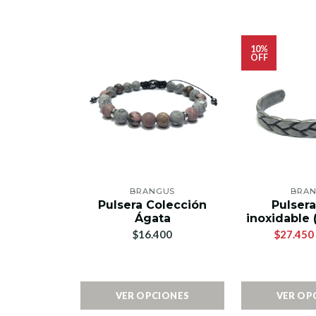
10%
OFF
BRANGUS
BRA
Pulsera Colección
Pulser
Ágata
inoxidable
$16.400
$27.450
VER OPCIONES
VER OP