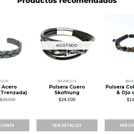
Productos recomendados
AGOTADO
NGUS
BRANGUS
BRA
a Acero
Pulsera Cuero
Pulsera Co
 (Trenzada)
Skofnung
& Ojo 
$24.500
$16
$30.500
CIONES
VER DETALLES
VER O