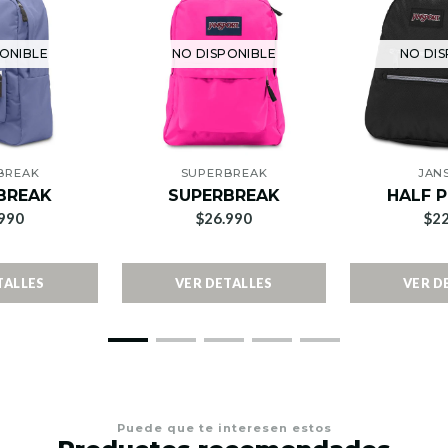
ONIBLE
NO DISPONIBLE
NO DIS
BREAK
SUPERBREAK
JAN
BREAK
SUPERBREAK
HALF P
990
$26.990
$22
TALLES
VER DETALLES
VER D
Puede que te interesen estos