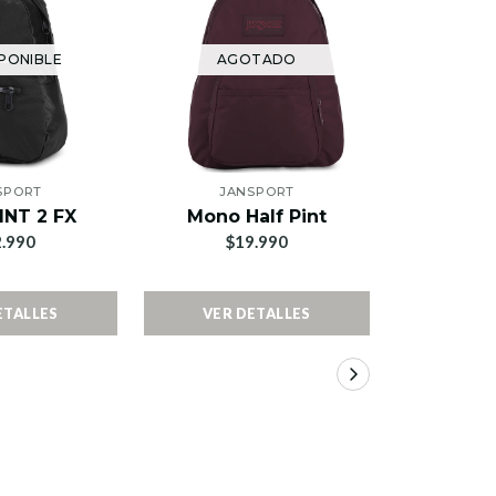
PONIBLE
AGOTADO
AG
SPORT
JANSPORT
JA
INT 2 FX
Mono Half Pint
HAL
.990
$19.990
$1
ETALLES
VER DETALLES
VER 