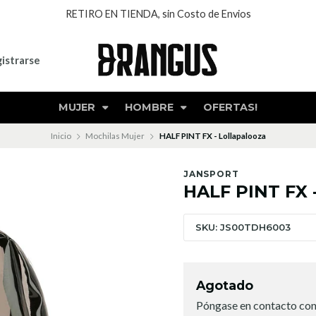
RETIRO EN TIENDA, sin Costo de Envios
istrarse
MUJER
HOMBRE
OFERTAS!
Inicio
Mochilas Mujer
HALF PINT FX - Lollapalooza
JANSPORT
HALF PINT FX -
SKU: JS00TDH6003
Agotado
Póngase en contacto con