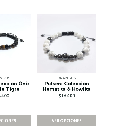
NGUS
BRANGUS
BR
lección Ónix
Pulsera Colección
Anill
de Tigre
Hematita & Howlita
AC
.400
$16.400
$1
PCIONES
VER OPCIONES
VER 