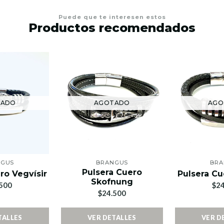
Puede que te interesen estos
Productos recomendados
TADO
AGOTADO
AGO
NGUS
BRANGUS
BRA
Pulsera Cuero
ro Vegvísir
Pulsera Cu
Skofnung
500
$24
$24.500
TALLES
VER DETALLES
VER D