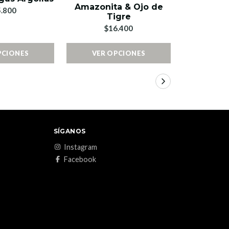
Amazonita & Ojo de
Tigre 
.800
Tigre
$1
$16.400
PCIONES
VER OPCIONES
VER 
SÍGANOS
Instagram
Facebook