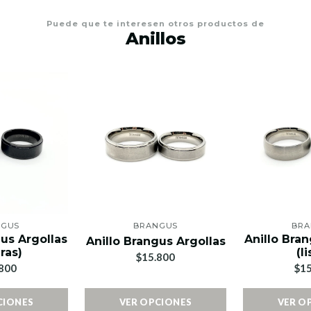
Puede que te interesen otros productos de
Anillos
NGUS
BRANGUS
BRA
gus Argollas
Anillo Bran
Anillo Brangus Argollas
ras)
(l
$15.800
800
$15
CIONES
VER OPCIONES
VER O