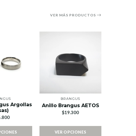
VER MÁS PRODUCTOS
NGUS
BRANGUS
BR
gus Argollas
Anillo
Anillo Brangus AETOS
isas)
CO
$19.300
.800
$1
PCIONES
VER OPCIONES
VER 