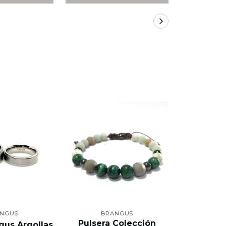
NGUS
BRANGUS
BR
Pulsera Colección
Pulsera C
gus Argollas