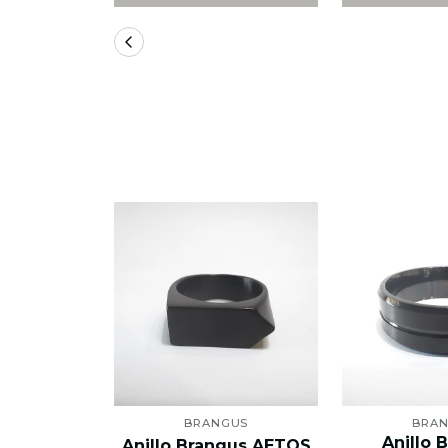
BRANGUS
BRA
Anillo 
Anillo Brangus AETOS