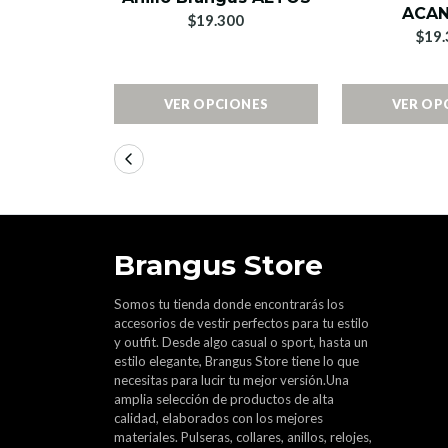
ACA
$19.300
$19.
VER OPCIONES
VER OP
Brangus Store
Somos tu tienda donde encontrarás los
accesorios de vestir perfectos para tu estilo
y outfit. Desde algo casual o sport, hasta un
estilo elegante, Brangus Store tiene lo que
necesitas para lucir tu mejor versión.Una
amplia selección de productos de alta
calidad, elaborados con los mejores
materiales. Pulseras, collares, anillos, relojes,